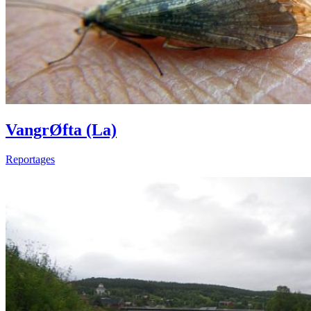
VangrØfta (La)
Reportages