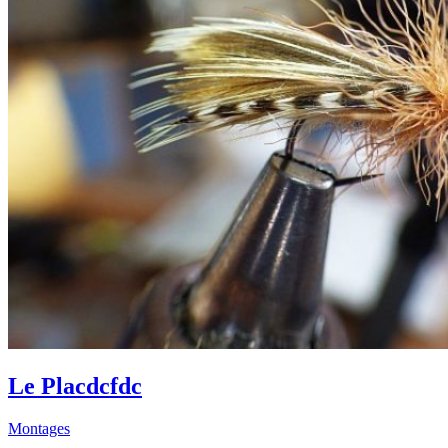
Le Placdcfdc
Montages