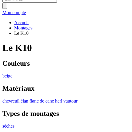
Mon compte
Accueil
Montages
Le K10
Le K10
Couleurs
beige
Matériaux
chevreuil
élan
flanc de cane
herl
vautour
Types de montages
sèches