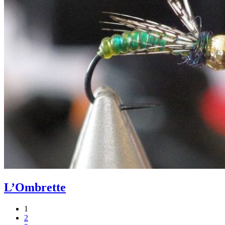
L’Ombrette
1
2