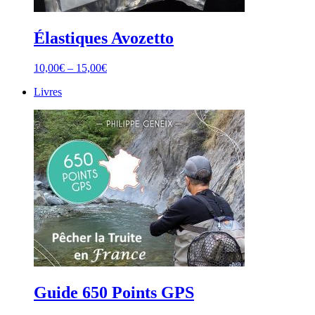
Élastiques Avozetto
10,00
€
–
15,00
€
Livres
Guide 650 Points GPS