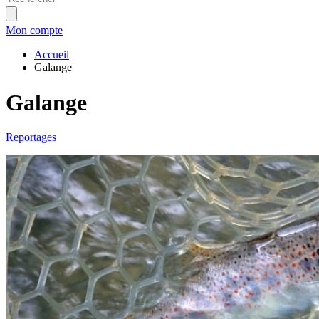
Mon compte
Accueil
Galange
Galange
Reportages