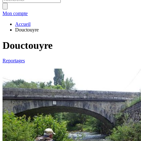
Mon compte
Accueil
Douctouyre
Douctouyre
Reportages