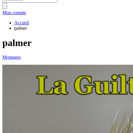
Mon compte
Accueil
palmer
palmer
Montages