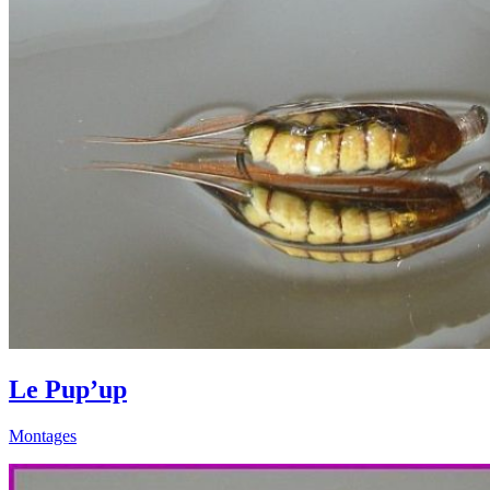
Le Pup’up
Montages