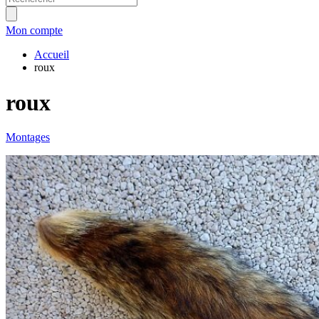
Mon compte
Accueil
roux
roux
Montages