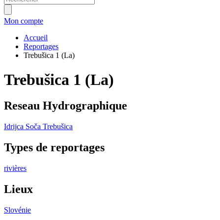
Mon compte
Accueil
Reportages
Trebušica 1 (La)
Trebušica 1 (La)
Reseau Hydrographique
Idrijca
Soča
Trebušica
Types de reportages
rivières
Lieux
Slovénie