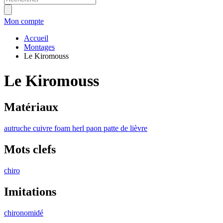
Mon compte
Accueil
Montages
Le Kiromouss
Le Kiromouss
Matériaux
autruche
cuivre
foam
herl
paon
patte de lièvre
Mots clefs
chiro
Imitations
chironomidé