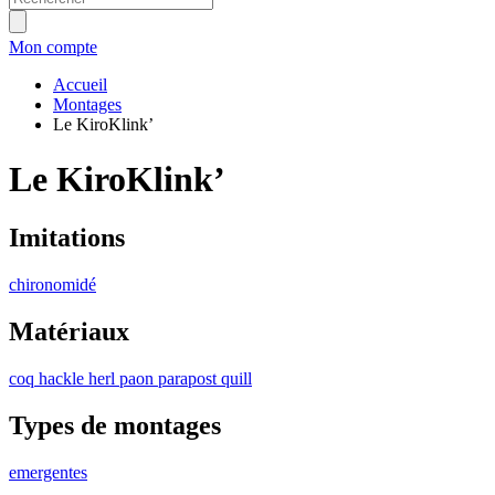
Mon compte
Accueil
Montages
Le KiroKlink’
Le KiroKlink’
Imitations
chironomidé
Matériaux
coq
hackle
herl
paon
parapost
quill
Types de montages
emergentes