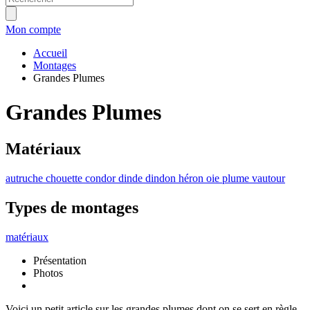
Mon compte
Accueil
Montages
Grandes Plumes
Grandes Plumes
Matériaux
autruche
chouette
condor
dinde
dindon
héron
oie
plume
vautour
Types de montages
matériaux
Présentation
Photos
Voici un petit article sur les grandes plumes dont on se sert en règle